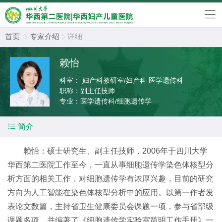
首页
专家介绍
详细


赖怡
科室：
妇产科教研室/妇产科 医学遗传科
职称：
副主任技师
专业：
医学遗传科/细胞遗传学

简介
赖怡
：硕士研究生、副主任技师，2006年于四川大学
华西第二医院工作至今，一直从事细胞遗传学染色体核型分
析方面的相关工作，对细胞遗传学有浓厚兴趣，目前的研究
方向为人工智能在染色体核型分析中的应用。以第一作者发
表论文数篇，主持省卫生健康委员会课题一项，参与省部级
课题多项，并编著了《细胞遗传学实验室简明工作手册》一