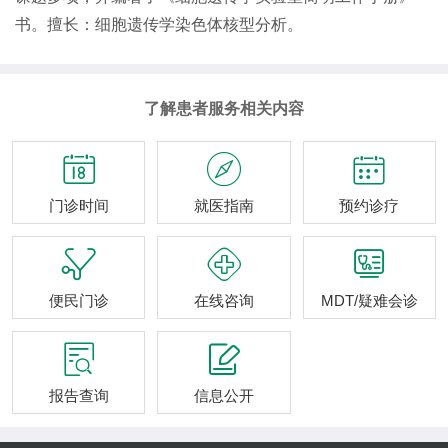
书。擅长：细胞遗传学染色体核型分析。
了解患者服务相关内容



门诊时间
就医指南
预约诊疗



便民门诊
在线咨询
MDT/疑难会诊


报告查询
信息公开