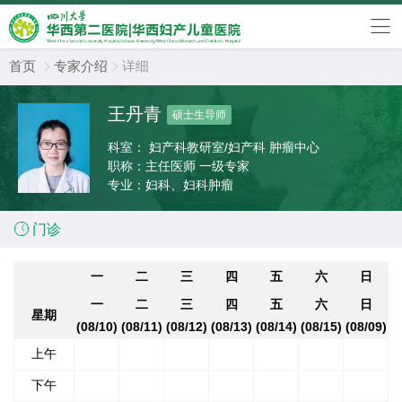
首页
专家介绍
详细


王丹青
硕士生导师
科室：
妇产科教研室/妇产科 肿瘤中心
职称：
主任医师 一级专家
专业：
妇科、妇科肿瘤

门诊
一
二
三
四
五
六
日
一
二
三
四
五
六
日
星期
(08/10)
(08/11)
(08/12)
(08/13)
(08/14)
(08/15)
(08/09)
上午
下午