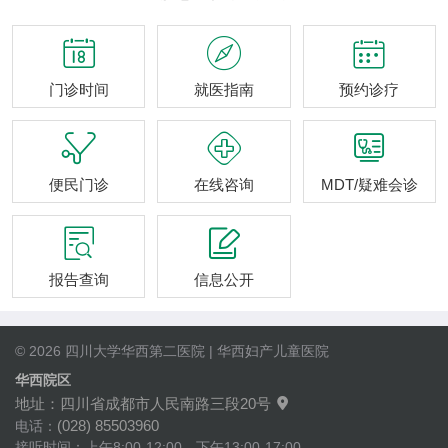



门诊时间
就医指南
预约诊疗



便民门诊
在线咨询
MDT/疑难会诊


报告查询
信息公开
© 2026 四川大学华西第二医院 | 华西妇产儿童医院
华西院区
地址：四川省成都市人民南路三段20号

(028) 85503960
电话：
接听时间：上午8:00-12:00，下午13:00-17:00