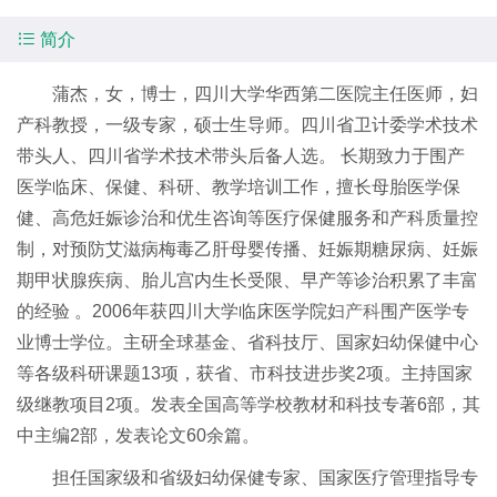

简介
蒲杰，女，博士，四川大学华西第二医院主任医师，妇
产科教授，一级专家，硕士生导师。四川省卫计委学术技术
带头人、四川省学术技术带头后备人选。 长期致力于围产
医学临床、保健、科研、教学培训工作，擅长母胎医学保
健、高危妊娠诊治和优生咨询等医疗保健服务和产科质量控
制，对预防艾滋病梅毒乙肝母婴传播、妊娠期糖尿病、妊娠
期甲状腺疾病、胎儿宫内生长受限、早产等诊治积累了丰富
的经验 。2006年获四川大学临床医学院
妇产科
围产医学专
业博士学位。主研全球基金、省科技厅、国家妇幼保健中心
等各级科研课题13项，获省、市科技进步奖2项。主持国家
级继教项目2项。发表全国高等学校教材和科技专著6部，其
中主编2部，发表论文60余篇。
担任国家级和省级妇幼保健专家、国家医疗管理指导专