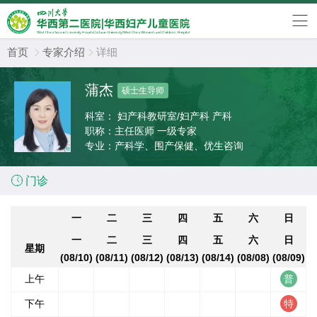
首页
专家介绍
详细


蒲杰
硕士生导师
科室：
妇产科教研室/妇产科 产科
职称：
主任医师 一级专家
专业：
产科学、围产保健、优生咨询

门诊
一
二
三
四
五
六
日
一
二
三
四
五
六
日
星期
(08/10)
(08/11)
(08/12)
(08/13)
(08/14)
(08/08)
(08/09)
上午
下午