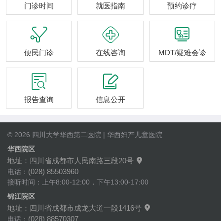
门诊时间
就医指南
预约诊疗



便民门诊
在线咨询
MDT/疑难会诊


报告查询
信息公开
© 2026 四川大学华西第二医院 | 华西妇产儿童医院
华西院区
地址：四川省成都市人民南路三段20号

(028) 85503960
电话：
接听时间：上午8:00-12:00，下午13:00-17:00
锦江院区
地址：四川省成都市成龙大道一段1416号

(028) 88570307
电话：