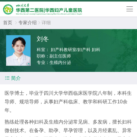
首页
专家介绍
详细


刘冬
科室：
妇产科教研室/妇产科 妇科
职称：
副主任医师
专业：
生殖内分泌

简介
医学博士，毕业于四川大学华西临床医学院八年制，本科生
导师、规培导师，从事妇产科临床、教学和科研工作10余
年。
熟练处理各种
妇科
及生殖内分泌常见病、多发病，擅长
妇科
微创技术。在备孕、助孕、早孕管理，以及月经紊乱、异常