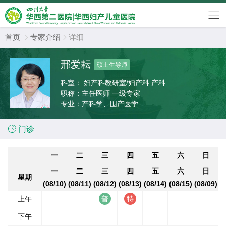
首页
专家介绍
详细


邢爱耘
硕士生导师
科室：
妇产科教研室/妇产科 产科
职称：
主任医师 一级专家
专业：
产科学、围产医学

门诊
一
二
三
四
五
六
日
一
二
三
四
五
六
日
星期
(08/10)
(08/11)
(08/12)
(08/13)
(08/14)
(08/15)
(08/09)
上午
下午