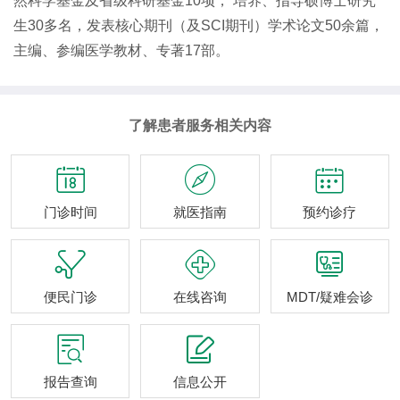
然科学基金及省级科研基金10项， 培养、指导硕博士研究
生30多名，发表核心期刊（及SCI期刊）学术论文50余篇，
主编、参编医学教材、专著17部。
了解患者服务相关内容



门诊时间
就医指南
预约诊疗



便民门诊
在线咨询
MDT/疑难会诊


报告查询
信息公开