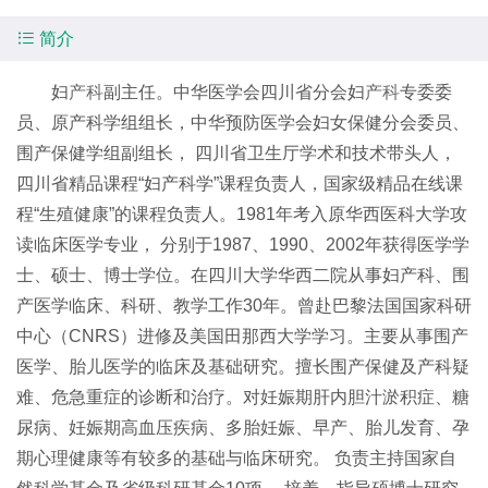

简介
妇
产科
副主任。中华医学会四川省分会妇
产科
专委委
员、原产科学组组长，中华预防医学会妇女保健分会委员、
围产保健学组副组长， 四川省卫生厅学术和技术带头人，
四川省精品课程“妇产科学”课程负责人，国家级精品在线课
程“生殖健康”的课程负责人。1981年考入原华西医科大学攻
读临床医学专业， 分别于1987、1990、2002年获得医学学
士、硕士、博士学位。在四川大学华西二院从事妇产科、围
产医学临床、科研、教学工作30年。曾赴巴黎法国国家科研
中心（CNRS）进修及美国田那西大学学习。主要从事围产
医学、胎儿医学的临床及基础研究。擅长围产保健及产科疑
难、危急重症的诊断和治疗。对妊娠期肝内胆汁淤积症、糖
尿病、妊娠期高血压疾病、多胎妊娠、早产、胎儿发育、孕
期心理健康等有较多的基础与临床研究。 负责主持国家自