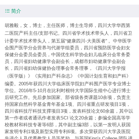

简介
胡雅毅，女，博士，主任医师，博士生导师，四川大学华西第
二医院
产科
主任/支部书记。四川省学术技术带头人，四川省卫
计委学术技术带头人，第五届“健康四川-大美医者” 。中华医学
会围产医学分会营养与代谢学组委员，四川省预防医学会妇女
保健分会委员会委员，中国优生科学协会妇儿临床分会常务委
员，四川省妇幼健康学会副会长，成都市妇幼健康学会副会
长，四川省妇幼保健协会理事会常务理事，《四川大学学报
（医学版）》《实用妇
产科
杂志》《中国计划生育和妇产科》
编委。2005年获四川大学临床医学院妇产科围产医学专业博士
学位。2016年5-10月在比利时根特大学国际生殖中心进行博士
后研究工作。先后参加国家、部省级各类课题10余项，负责主
持国家自然科学基金青年基金1项、四川省重点研发项目1项，
四川省科技厅科技支撑项目3项，发表科技论文60余篇，其中以
第一作者或者通讯作者发表SCI 论文20余篇；参编全国高等学
校教材和科技专著等6部，其中副主编3部，以第一发明人获国
家发明专利1项及新型实用专利6项。多次荣获四川大学及医院
先进个人及优秀教学人员等奖励。与英国King's College 团队进