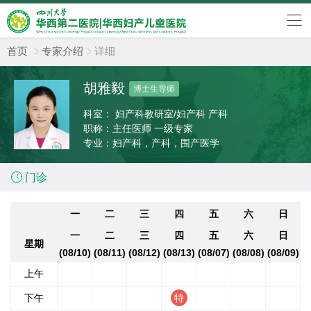
首页
专家介绍
详细


胡雅毅
博士生导师
科室：
妇产科教研室/妇产科 产科
职称：
主任医师 一级专家
专业：
妇产科，产科，围产医学

门诊
一
二
三
四
五
六
日
一
二
三
四
五
六
日
星期
(08/10)
(08/11)
(08/12)
(08/13)
(08/07)
(08/08)
(08/09)
上午
下午