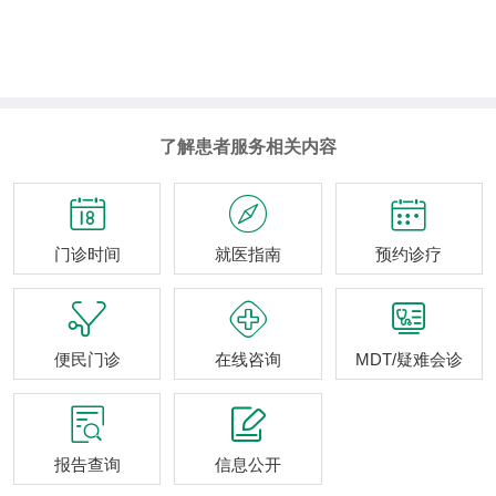
了解患者服务相关内容



门诊时间
就医指南
预约诊疗



便民门诊
在线咨询
MDT/疑难会诊


报告查询
信息公开