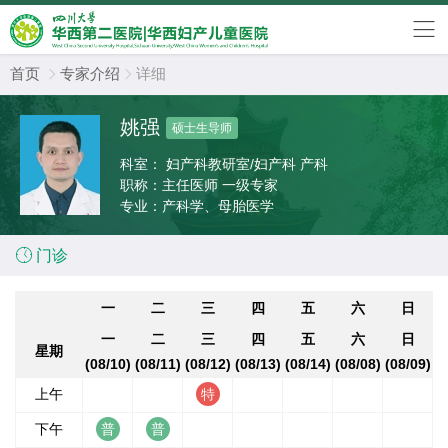
首页
专家介绍
详细


姚强
硕士生导师
科室：
妇产科教研室/妇产科 产科
职称：
主任医师 一级专家
专业：
产科学、母胎医学

门诊
一
二
三
四
五
六
日
一
二
三
四
五
六
日
星期
(08/10)
(08/11)
(08/12)
(08/13)
(08/14)
(08/08)
(08/09)
上午
下午