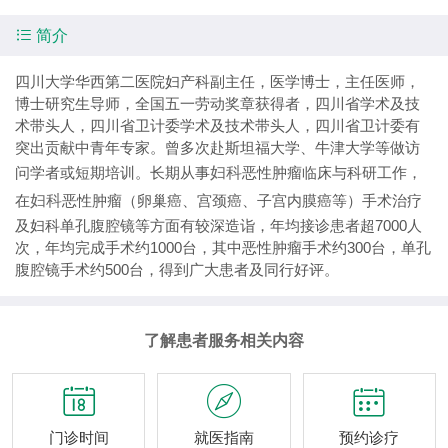

简介
四川大学华西第二医院妇产科副主任，医学博士，主任医师，
博士研究生导师，全国五一劳动奖章获得者，四川省学术及技
术带头人，四川省卫计委学术及技术带头人，四川省卫计委有
突出贡献中青年专家。曾多次赴斯坦福大学、牛津大学等做访
问学者或短期培训。长期从事
妇科
恶性肿瘤临床与科研工作，
在
妇科
恶性肿瘤（卵巢癌、宫颈癌、子宫内膜癌等）手术治疗
及妇科单孔腹腔镜等方面有较深造诣，年均接诊患者超7000人
次，年均完成手术约1000台，其中恶性肿瘤手术约300台，单孔
腹腔镜手术约500台，得到广大患者及同行好评。
了解患者服务相关内容



门诊时间
就医指南
预约诊疗