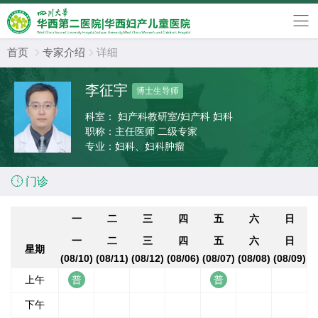
首页
专家介绍
详细


李征宇
博士生导师
科室：
妇产科教研室/妇产科 妇科
职称：
主任医师 二级专家
专业：
妇科、妇科肿瘤

门诊
一
二
三
四
五
六
日
一
二
三
四
五
六
日
星期
(08/10)
(08/11)
(08/12)
(08/06)
(08/07)
(08/08)
(08/09)
上午
下午