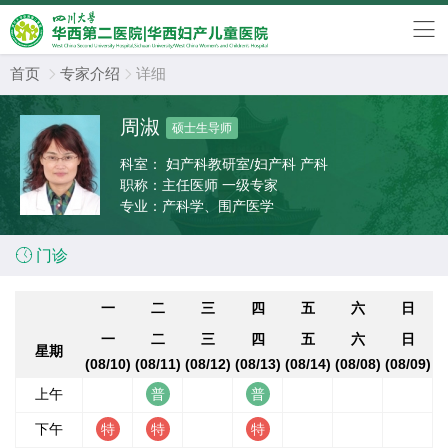
首页
专家介绍
详细


周淑
硕士生导师
科室：
妇产科教研室/妇产科 产科
职称：
主任医师 一级专家
专业：
产科学、围产医学

门诊
一
二
三
四
五
六
日
一
二
三
四
五
六
日
星期
(08/10)
(08/11)
(08/12)
(08/13)
(08/14)
(08/08)
(08/09)
上午
下午