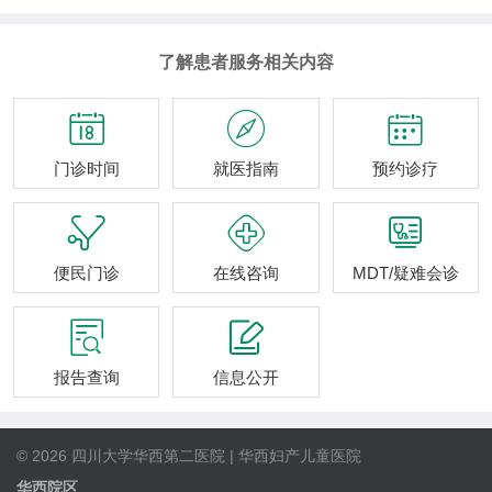
了解患者服务相关内容



门诊时间
就医指南
预约诊疗



便民门诊
在线咨询
MDT/疑难会诊


报告查询
信息公开
© 2026 四川大学华西第二医院 | 华西妇产儿童医院
华西院区