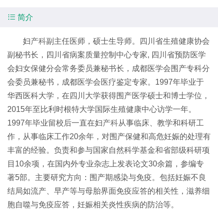

简介
妇
产科
副主任医师，硕士生导师。四川省生殖健康协会
副秘书长，四川省病案质量控制中心专家, 四川省预防医学
会妇女保健分会常务委员兼秘书长，成都医学会围产专科分
会委员兼秘书，成都医学会医疗鉴定专家。1997年毕业于
华西医科大学，在四川大学获得围产医学硕士和博士学位，
2015年至比利时根特大学国际生殖健康中心访学一年。
1997年毕业留校后一直在妇
产科
从事临床、教学和科研工
作，从事临床工作20余年，对围产保健和高危妊娠的处理有
丰富的经验。负责和参与国家自然科学基金和省部级科研项
目10余项，在国内外专业杂志上发表论文30余篇，参编专
著5部。主要研究方向：围产期感染与免疫。包括妊娠不良
结局如流产、早产等与母胎界面免疫应答的相关性，滋养细
胞自噬与免疫应答，妊娠相关炎性疾病的防治等。