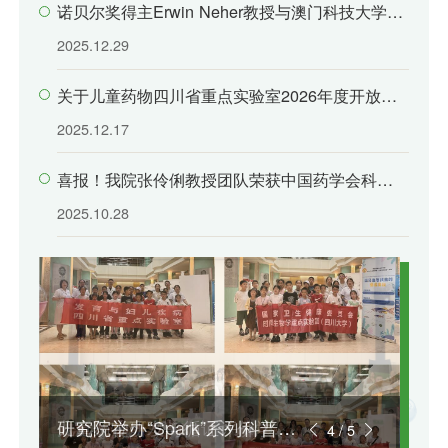
诺贝尔奖得主Erwin Neher教授与澳门科技大学协
理副校长朱依谆教授莅临儿童药物四川省重点实
2025.12.29
验室指导科研工作
关于儿童药物四川省重点实验室2026年度开放课
题申报通知
2025.12.17
喜报！我院张伶俐教授团队荣获中国药学会科学
技术奖
2025.10.28
我院循证药学团队与全球循证
Science Immunology | 四川大
第二届“药华华的奇妙屋之趣味
儿童药物研发与循证评价学术
研究院举办“Spark”系列科普之
我院循证药学团队与全球循证
Science Immunology | 四川大
4
/
5