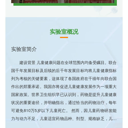
医学概念提出者Gordon Guyatt
学童吉宇等团队研究发现
药学大揭秘”成功举办
研讨会暨儿童药物四川省重点
“重点实验室开放日”公益活动
医学概念提出者Gordon Guyatt
学童吉宇等团队研究发现
教授联合牵头制定临床研究证
DDX55促进转座因子保护
实验室学术委员会工作会圆满
教授联合牵头制定临床研究证
DDX55促进转座因子保护
据质量评价新标准，研究成果
naïve T细胞稳态
举办
据质量评价新标准，研究成果
naïve T细胞稳态
登顶THE BMJ
登顶THE BMJ
实验室概况
实验室简介
建设背景 儿童健康问题在全球范围内均备受瞩目。联合
国千年发展目标及后续的后千年发展目标均将儿童健康指标
列为考核的关键要素，这体现了各国政府在千禧年向联合国
作出的郑重承诺。我国亦将促进儿童健康发展作为一项重大
国家政策。世界卫生组织早已认识到，药物是提升儿童健康
状况的重要途径，并明确指出，通过恰当的药物治疗，每年
可避免810万5岁以下儿童死亡。 然而，因儿童药物研发能
力与动力不足，儿童适宜药物品种、剂型、规格缺乏，儿童
用药证据不足，儿童“剂量靠猜，用量靠掰”现象突出。 定位