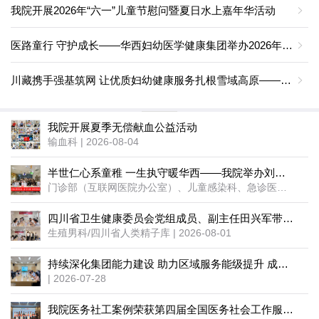
我院开展2026年“六一”儿童节慰问暨夏日水上嘉年华活动
医路童行 守护成长——华西妇幼医学健康集团举办2026年“六一”儿童节主题系列活动
川藏携手强基筑网 让优质妇幼健康服务扎根雪域高原————四川大学华西第二医院赴藏开展“六一”国际儿童节系列活动纪实
我院开展夏季无偿献血公益活动
输血科 | 2026-08-04
半世仁心系童稚 一生执守暖华西——我院举办刘惠莲教授荣誉退休庆祝会
门诊部（互联网医院办公室）、儿童感染科、急诊医学科 | 2026-08-04
四川省卫生健康委员会党组成员、副主任田兴军带队调研四川省人类精子库及四川省性学会
生殖男科/四川省人类精子库 | 2026-08-01
持续深化集团能力建设 助力区域服务能级提升 成都市成华区妇幼保健院召开干部大会
| 2026-07-28
我院医务社工案例荣获第四届全国医务社会工作服务能力竞赛三等奖