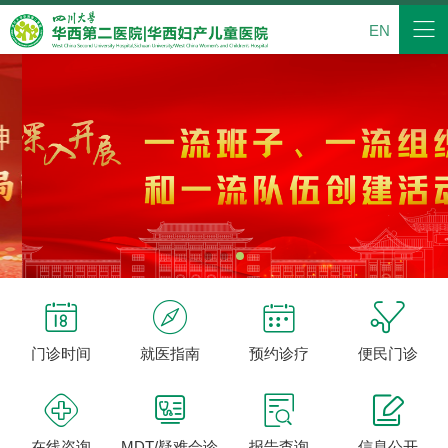
EN




门诊时间
就医指南
预约诊疗
便民门诊




在线咨询
MDT/疑难会诊
报告查询
信息公开