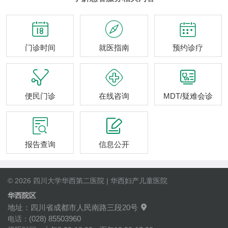



门诊时间
就医指南
预约诊疗



便民门诊
在线咨询
MDT/疑难会诊


报告查询
信息公开
© 2026 四川大学华西第二医院 | 华西妇产儿童医院
华西院区
地址：四川省成都市人民南路三段20号

(028) 85503960
电话：