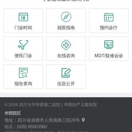



门诊时间
就医指南
预约诊疗



便民门诊
在线咨询
MDT/疑难会诊


报告查询
信息公开
© 2026 四川大学华西第二医院 | 华西妇产儿童医院
华西院区
地址：四川省成都市人民南路三段20号

(028) 85503960
电话：