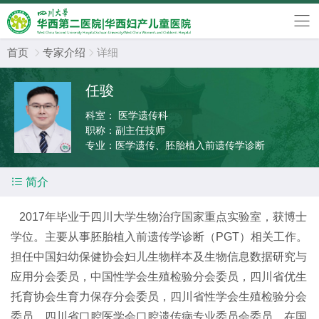
首页
专家介绍
详细


任骏
科室：
医学遗传科
职称：
副主任技师
专业：
医学遗传、胚胎植入前遗传学诊断

简介
2017年毕业于四川大学生物治疗国家重点实验室，获博士
学位。主要从事胚胎植入前遗传学诊断（PGT）相关工作。
担任中国妇幼保健协会妇儿生物样本及生物信息数据研究与
应用分会委员，中国性学会生殖检验分会委员，四川省优生
托育协会生育力保存分会委员，四川省性学会生殖检验分会
委员，四川省口腔医学会口腔遗传病专业委员会委员。在国