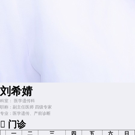
刘希婧
科室：
医学遗传科
职称：
副主任医师 四级专家
专业：
医学遗传、产前诊断

门诊
一
二
三
四
五
六
日