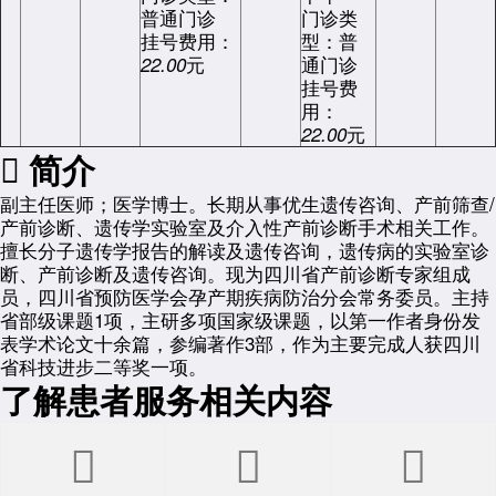
普通门诊
门诊类
挂号费用：
型：普
元
通门诊
22.00
挂号费
用：
元
22.00

简介
副主任医师；医学博士。长期从事优生遗传咨询、产前筛查/
产前诊断、遗传学实验室及介入性产前诊断手术相关工作。
擅长分子遗传学报告的解读及遗传咨询，遗传病的实验室诊
断、产前诊断及遗传咨询。现为四川省产前诊断专家组成
员，四川省预防医学会孕产期疾病防治分会常务委员。主持
省部级课题1项，主研多项国家级课题，以第一作者身份发
表学术论文十余篇，参编著作3部，作为主要完成人获四川
省科技进步二等奖一项。
了解患者服务相关内容


