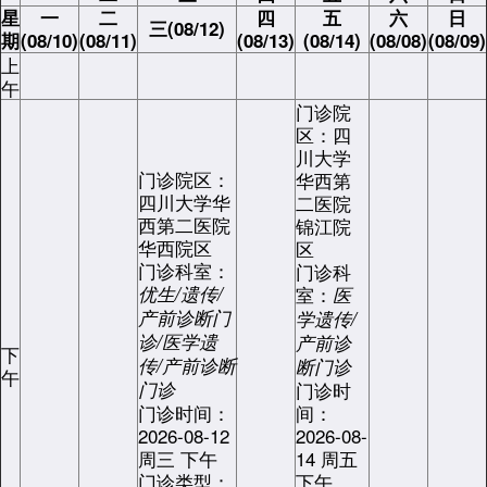
星
一
二
四
五
六
日
三(08/12)
期
(08/10)
(08/11)
(08/13)
(08/14)
(08/08)
(08/09)
上
午
门诊院
区：四
川大学
门诊院区：
华西第
四川大学华
二医院
西第二医院
锦江院
华西院区
区
门诊科室：
门诊科
优生/遗传/
室：
医
产前诊断门
学遗传/
诊/医学遗
产前诊
下
传/产前诊断
断门诊
午
门诊
门诊时
门诊时间：
间：
2026-08-12
2026-08-
周三 下午
14 周五
门诊类型：
下午