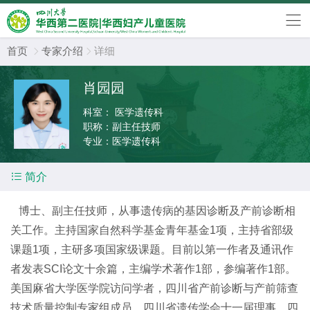
首页
专家介绍
详细


肖园园
科室：
医学遗传科
职称：
副主任技师
专业：
医学遗传科

简介
博士、副主任技师，从事遗传病的基因诊断及产前诊断相
关工作。主持国家自然科学基金青年基金1项，主持省部级
课题1项，主研多项国家级课题。目前以第一作者及通讯作
者发表SCI论文十余篇，主编学术著作1部，参编著作1部。
美国麻省大学医学院访问学者，四川省产前诊断与产前筛查
技术质量控制专家组成员。四川省遗传学会十一届理事，四