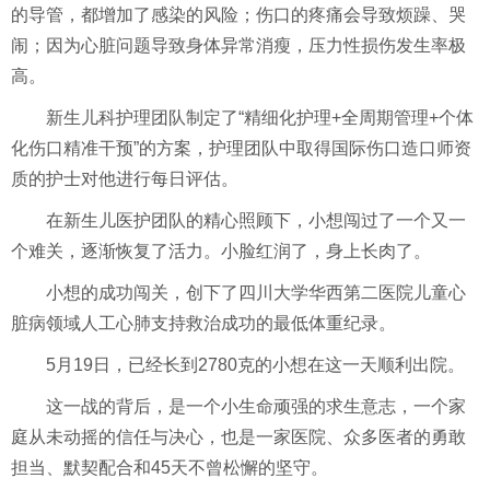
的导管，都增加了感染的风险；伤口的疼痛会导致烦躁、哭
闹；因为心脏问题导致身体异常消瘦，压力性损伤发生率极
高。
新生儿科护理团队制定了“精细化护理+全周期管理+个体
化伤口精准干预”的方案，护理团队中取得国际伤口造口师资
质的护士对他进行每日评估。
在新生儿医护团队的精心照顾下，小想闯过了一个又一
个难关，逐渐恢复了活力。小脸红润了，身上长肉了。
小想的成功闯关，创下了四川大学华西第二医院儿童心
脏病领域人工心肺支持救治成功的最低体重纪录。
5月19日，已经长到2780克的小想在这一天顺利出院。
这一战的背后，是一个小生命顽强的求生意志，一个家
庭从未动摇的信任与决心，也是一家医院、众多医者的勇敢
担当、默契配合和45天不曾松懈的坚守。