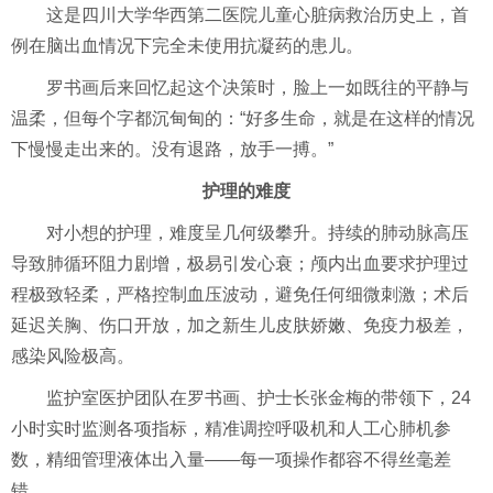
这是四川大学华西第二医院儿童心脏病救治历史上，首
例在脑出血情况下完全未使用抗凝药的患儿。
罗书画后来回忆起这个决策时，脸上一如既往的平静与
温柔，但每个字都沉甸甸的：“好多生命，就是在这样的情况
下慢慢走出来的。没有退路，放手一搏。”
护理的难度
对小想的护理，难度呈几何级攀升。持续的肺动脉高压
导致肺循环阻力剧增，极易引发心衰；颅内出血要求护理过
程极致轻柔，严格控制血压波动，避免任何细微刺激；术后
延迟关胸、伤口开放，加之新生儿皮肤娇嫩、免疫力极差，
感染风险极高。
监护室医护团队在罗书画、护士长张金梅的带领下，24
小时实时监测各项指标，精准调控呼吸机和人工心肺机参
数，精细管理液体出入量——每一项操作都容不得丝毫差
错。