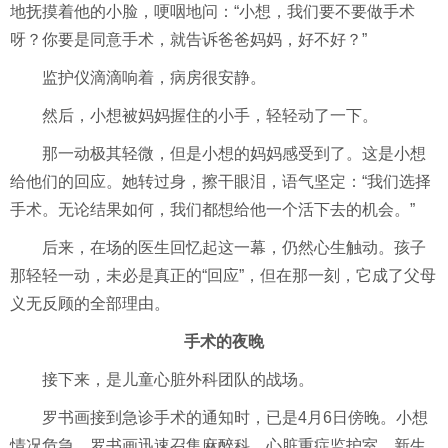
地抚摸着他的小脸，哽咽地问：“小想，我们要不要做手术
呀？你要是同意手术，就告诉爸爸妈妈，好不好？”
监护仪滴滴响着，病房很安静。
然后，小想被妈妈握住的小手，轻轻动了一下。
那一动极其轻微，但是小想的妈妈感受到了。这是小想
给他们的回应。她转过身，擦干眼泪，语气坚定：“我们选择
手术。无论结果如何，我们都想给他一个活下去的机会。”
后来，在场的医生回忆起这一幕，仍然心生触动。孩子
那轻轻一动，未必是真正的“回应”，但在那一刻，它成了父母
义无反顾的全部理由。
手术的夜晚
接下来，是儿童心脏外科团队的战场。
罗书画接到急诊手术的通知时，已是4月6日傍晚。小想
情况危急，罗书画迅速召集麻醉科、心脏重症监护室、新生