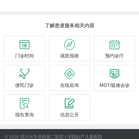
了解患者服务相关内容



门诊时间
就医指南
预约诊疗



便民门诊
在线咨询
MDT/疑难会诊


报告查询
信息公开
© 2026 四川大学华西第二医院 | 华西妇产儿童医院