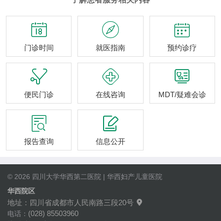



门诊时间
就医指南
预约诊疗



便民门诊
在线咨询
MDT/疑难会诊


报告查询
信息公开
© 2026 四川大学华西第二医院 | 华西妇产儿童医院
华西院区
地址：四川省成都市人民南路三段20号

(028) 85503960
电话：