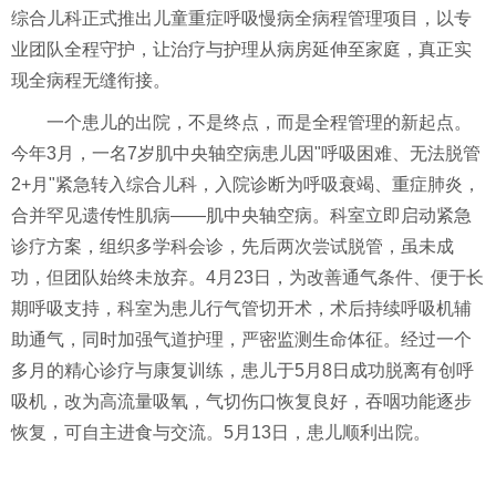
综合儿科正式推出儿童重症呼吸慢病全病程管理项目，以专
业团队全程守护，让治疗与护理从病房延伸至家庭，真正实
现全病程无缝衔接。
一个患儿的出院，不是终点，而是全程管理的新起点。
今年3月，一名7岁肌中央轴空病患儿因"呼吸困难、无法脱管
2+月"紧急转入综合儿科，入院诊断为呼吸衰竭、重症肺炎，
合并罕见遗传性肌病——肌中央轴空病。科室立即启动紧急
诊疗方案，组织多学科会诊，先后两次尝试脱管，虽未成
功，但团队始终未放弃。4月23日，为改善通气条件、便于长
期呼吸支持，科室为患儿行气管切开术，术后持续呼吸机辅
助通气，同时加强气道护理，严密监测生命体征。经过一个
多月的精心诊疗与康复训练，患儿于5月8日成功脱离有创呼
吸机，改为高流量吸氧，气切伤口恢复良好，吞咽功能逐步
恢复，可自主进食与交流。5月13日，患儿顺利出院。