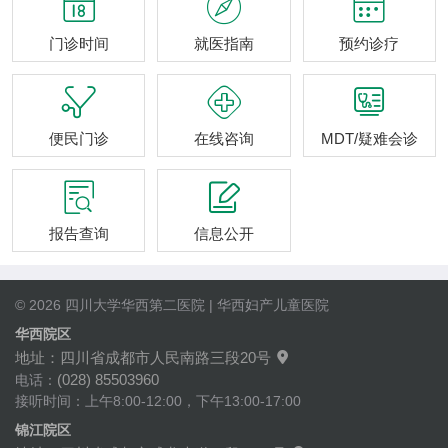



门诊时间
就医指南
预约诊疗



便民门诊
在线咨询
MDT/疑难会诊


报告查询
信息公开
© 2026 四川大学华西第二医院 | 华西妇产儿童医院
华西院区
地址：四川省成都市人民南路三段20号

(028) 85503960
电话：
接听时间：上午8:00-12:00，下午13:00-17:00
锦江院区