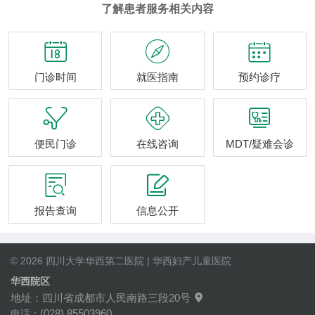
了解患者服务相关内容



门诊时间
就医指南
预约诊疗



便民门诊
在线咨询
MDT/疑难会诊


报告查询
信息公开
© 2026 四川大学华西第二医院 | 华西妇产儿童医院
华西院区
地址：四川省成都市人民南路三段20号

(028) 85503960
电话：