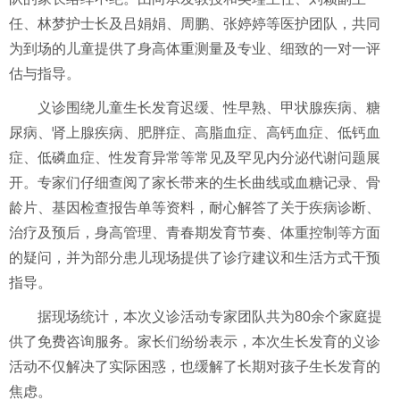
任、
林梦
护士长
及
吕娟娟、周鹏、张婷婷
等
医护团队
，共同
为到场的儿童提供了
身高体重测量及
专业、细致的一对一评
估与指导。
义诊围绕儿童生长发育迟缓、性早熟、甲状腺疾病、糖
尿病、肾上腺疾病、肥胖症
、
高脂血症、高钙血症、低钙血
症、低磷血症、性发育异常等
常见及罕见
内分泌代谢问题展
开。专家们仔细查阅了家长带来的生长曲线
或血糖
记录、骨
龄片、
基因检查报告
单等资料，耐心解答了关于
疾病诊断、
治疗及预后，
身高管理、青春期发育节奏、体重控制等方面
的疑问，并为部分患儿现场提供了诊疗建议和生活方式干预
指导。
据现场统计，
本次义诊活动
专家团队共为
80余个
家庭提
供了免费咨询服务。家长们纷纷表示，
本次生长发育的义诊
活动
不仅解决了实际困惑，也缓解了长期对孩子生长发育的
焦虑。