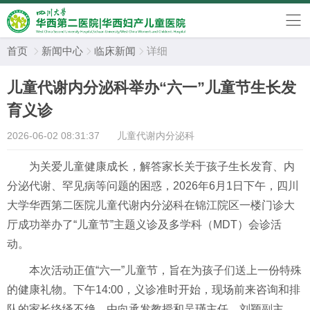
首页
新闻中心
临床新闻
详细



儿童代谢内分泌科举办“六一”儿童节生长发
育义诊
2026-06-02 08:31:37
儿童代谢内分泌科
为关爱儿童健康成长，解答家长关于孩子生长发育、内
分泌代谢
、罕见病
等问题的困惑，
2026年6月1日下午，四川
大学华西第二医院
儿童代谢内分泌科
在锦江院区一楼门诊大
厅成功举办了
“儿童节”主题义诊及多学科（MDT）会诊活
动。
本次活动正值
“六一”儿童节，旨在为孩子们送上一份特殊
的健康礼物。下午14:00，义诊准时开始，现场前来咨询和排
队的家长络绎不绝。由向承发
教授
和
吴瑾
主任
、
刘颖
副主