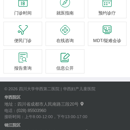



门诊时间
就医指南
预约诊疗



便民门诊
在线咨询
MDT/疑难会诊


报告查询
信息公开
© 2026 四川大学华西第二医院 | 华西妇产儿童医院
华西院区
地址：四川省成都市人民南路三段20号

(028) 85503960
电话：
接听时间：上午8:00-12:00，下午13:00-17:00
锦江院区