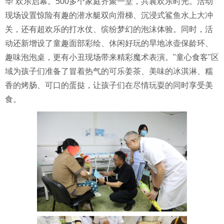
华”欢乐启幕。500多个家庭齐聚一堂，共襄欢乐时光。活动
现场设置惊险有趣的潜水艇双向滑梯、沉浸式鲨鱼水上大冲
关，还有超欢乐的打水仗、缤纷梦幻的泡沫体验。同时，活
动还新增设了童趣面部彩绘、休闲好玩的旱地冰壶保龄环、
趣味泡泡桌，更有小丑现场带来精彩魔术表演。"童心食客"区
域为孩子们准备了冒着热气的可乐姜茶、美味的冰淇淋、糯
香的烤肠、可口的蛋挞，让孩子们在尽情玩耍的同时享受美
食。