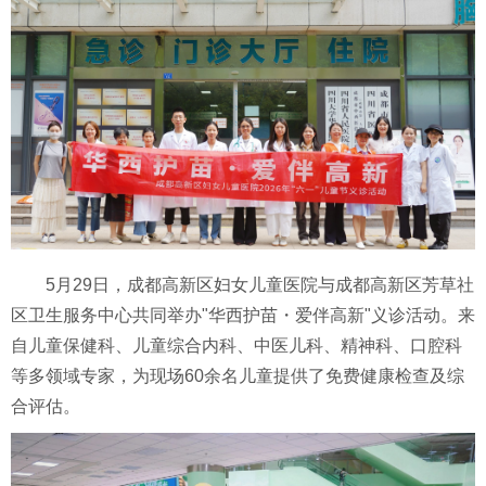
5月29日，成都高新区妇女儿童医院与成都高新区芳草社
区卫生服务中心共同举办"华西护苗・爱伴高新"义诊活动。来
自儿童保健科、儿童综合内科、中医儿科、精神科、口腔科
等多领域专家，为现场60余名儿童提供了免费健康检查及综
合评估。