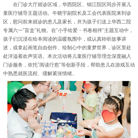
在门诊大厅就诊区域，华西院区、锦江院区同步开展儿
童医疗辅导主题活动。牛晓宇副院长及工会代表医院来到诊
区，慰问前来就诊的患儿及家长，并为孩子们送上华西二院
专属六一"盲盒"礼物。在"小手绘爱・书卷相伴"主题互动中，
孩子们沉浸在绘本阅读的温暖氛围中，或认真聆听故事讲
述，或拿起画笔自由创作、绘制心中的童梦世界，诊区里处
处洋溢着欢声笑语。本次活动将儿童医疗辅导理念深度融入
门诊服务，依托"阅读疗愈"等创新手段，帮助患儿在游戏互动
中熟悉就医流程、缓解紧张情绪。