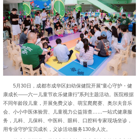
5月30日，成都市成华区妇幼保健院开展“童心守护・健
康成长——六一儿童节欢乐健康行”系列主题活动。医院根据
不同年龄段儿童，开展免费义诊、萌宝爬爬赛、奥尔夫音乐
会、小小中医体验营、儿童视力公益筛查……一站式健康服
务，儿科、儿保科、中医科、眼科、口腔科专家现场坐诊，
用专业守护宝贝成长，义诊活动服务130余人次。