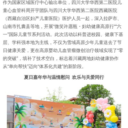
作为国家区域医疗中心输出单位，四川大学华西第二医院儿
童心血管科周开宇团队与四川大学华西第二医院西藏医院
（西藏自治区妇产儿童医院）医护人员一起，深入拉萨市、
山南市扎囊县等地，开展“微笑许愿瓶・妇幼健康高原行““六
一”国际儿童节系列活动。此次活动以科普进校园、健康下基
层、学科强本地为主线，不仅为雪域高原少年儿童送去了节
日健康关爱，更在高原婴幼儿血管瘤微创治疗领域实现了“零
的突破”，填补了技术空白，标志着川藏两地妇幼健康协作
从“单向帮扶”迈向“体系化共建”的新阶段。
夏日嘉年华与温情慰问 欢乐与关爱同行