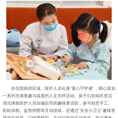
在住院病房区域，医护人员化身"童心守护者"，精心策划
一系列充满童趣与温度的人文关怀活动。孩子们在病区里沉
浸式体验医护人员自编自导的趣味童话剧，参与创意手工、
彩绘涂鸦、益智拼图等互动游戏，还通过"安全小卫士"趣味答
题闯关环节，以情景模拟、互动问答的生动形式，学习烫伤