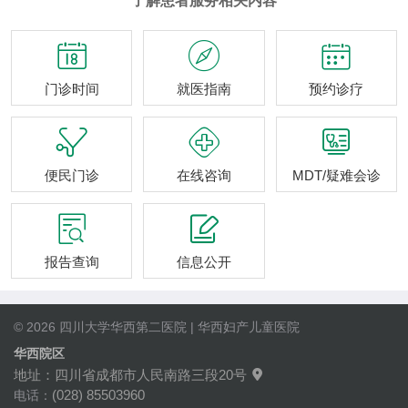
了解患者服务相关内容



门诊时间
就医指南
预约诊疗



便民门诊
在线咨询
MDT/疑难会诊


报告查询
信息公开
© 2026 四川大学华西第二医院 | 华西妇产儿童医院
华西院区
地址：四川省成都市人民南路三段20号

(028) 85503960
电话：