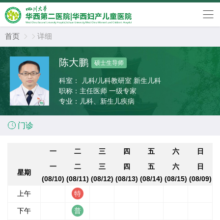
首页
详细


陈大鹏
硕士生导师
科室：
儿科/儿科教研室 新生儿科
职称：
主任医师 一级专家
专业：
儿科、新生儿疾病

门诊
一
二
三
四
五
六
日
一
二
三
四
五
六
日
星期
(08/10)
(08/11)
(08/12)
(08/13)
(08/14)
(08/15)
(08/09)
上午
下午