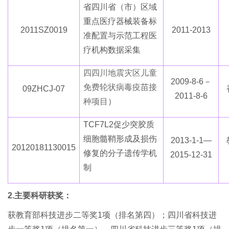
省四川省（市）区域
重点医疗器械装备标
2011SZ0019
2011-2013
准配置与示范工程医
疗机构数据采集
四
四
川地震灾区儿童
2009-8-6－
免费轮状病毒疫苗接
09ZHCJ-07
2011-8-6
种项目
）
TCF7L2促少突胶质
细胞髓鞘形成及损伤
2013-1-1—
20120181130015
修复的分子遗传学机
2015-12-31
制
2.主要科研获奖：
获教育部科技进步二等奖1项（排名第四）；四川省科技进