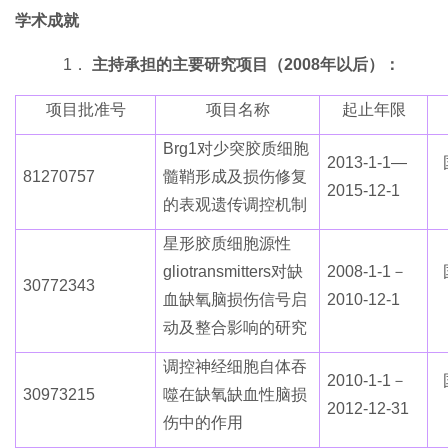
学术成就
1．
主持承担的主要研究项目（2
008
年以后）：
项目批准号
项目名称
起止年限
Brg1对少突胶质细胞
2013-1-1—
81270757
髓鞘形成及损伤修复
2015-12-1
的表观遗传调控机制
星形胶质细胞源性
gliotransmitters对缺
2008-1-1－
30772343
血缺氧脑损伤信号启
2010-12-1
动及整合影响的研究
调控神经细胞自体吞
2010-1-1－
30973215
噬在缺氧缺血性脑损
2012-12-31
伤中的作用