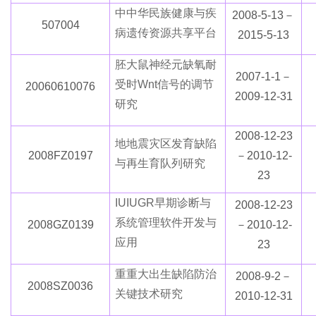
中
中
华民族健康与疾
2008-5-13－
507004
病遗传资源共享平台
201
5
-5-13
胚
大
鼠神经元缺氧耐
2007-1-1－
受时
Wnt信号的调节
20060610076
2009-12-31
研究
2008-12-23
地
地
震灾区发育缺陷
2008FZ0197
－2010-12-
与再生育队列研究
23
IU
IU
GR早期诊断与
2008-12-23
系统管理软件开发与
2008GZ0139
－2010-12-
应用
23
重
重
大出生缺陷防治
2008-9-2－
2008SZ0036
关键技术研究
2010-12-31