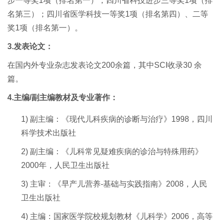
步一等奖1项（排名第一），四川省科技进步三等奖1项（排
名第三）；四川省医学科技一等奖1项（排名第四）、二等
奖1项（排名第一）。
3.发表论文：
在国内外专业杂志发表论文2
00
余篇，其中SCI收录
30
余
篇。
4
.
主编
/副主编教材及专业
著作：
1)
副主编：《现代儿科疾病的诊断与治疗》1
998
，四川
科学技术出版社
2)
副主编：《儿科常见疑难疾病的诊治与特殊用药》
2
000
年，人民卫生出版社
3)
主审：《早产儿营养-基础与实践指南》2
008
，人民
卫生出版社
4)
主编：
国家医学院校规划教材《儿科学》
2006，高等