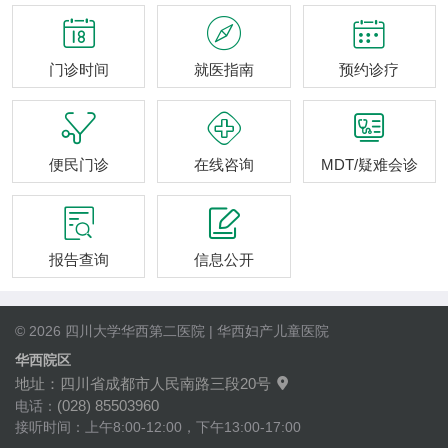



门诊时间
就医指南
预约诊疗



便民门诊
在线咨询
MDT/疑难会诊


报告查询
信息公开
© 2026 四川大学华西第二医院 | 华西妇产儿童医院
华西院区
地址：四川省成都市人民南路三段20号

(028) 85503960
电话：
接听时间：上午8:00-12:00，下午13:00-17:00