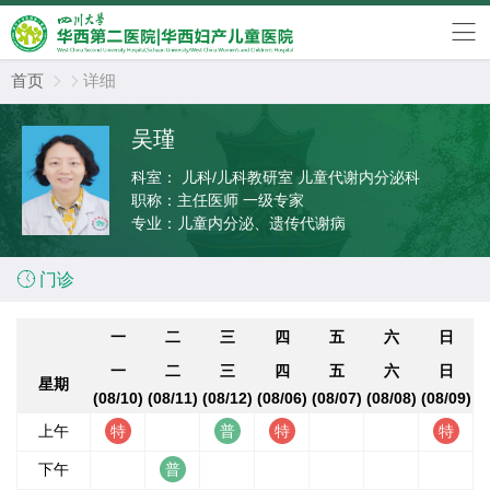
首页
详细


吴瑾
科室：
儿科/儿科教研室 儿童代谢内分泌科
职称：
主任医师 一级专家
专业：
儿童内分泌、遗传代谢病

门诊
一
二
三
四
五
六
日
一
二
三
四
五
六
日
星期
(08/10)
(08/11)
(08/12)
(08/06)
(08/07)
(08/08)
(08/09)
上午
下午