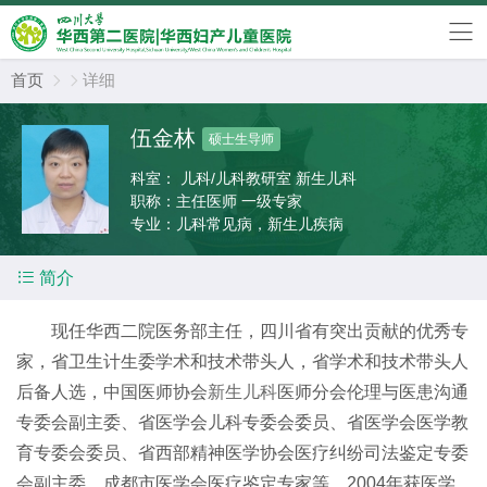
首页
详细


伍金林
硕士生导师
科室：
儿科/儿科教研室 新生儿科
职称：
主任医师 一级专家
专业：
儿科常见病，新生儿疾病

简介
现任华西二院医务部主任，四川省有突出贡献的优秀专
家，省卫生计生委学术和技术带头人，省学术和技术带头人
后备人选，中国医师协会
新生儿科
医师分会伦理与医患沟通
专委会副主委、省医学会儿科专委会委员、省医学会医学教
育专委会委员、省西部精神医学协会医疗纠纷司法鉴定专委
会副主委、成都市医学会医疗鉴定专家等。2004年获医学