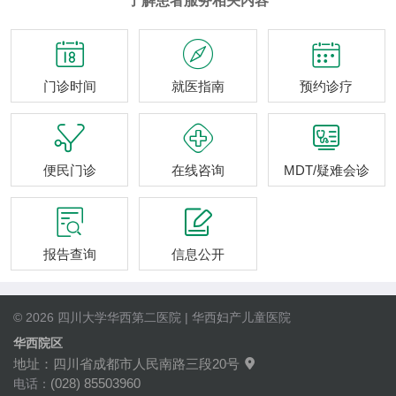
了解患者服务相关内容



门诊时间
就医指南
预约诊疗



便民门诊
在线咨询
MDT/疑难会诊


报告查询
信息公开
© 2026 四川大学华西第二医院 | 华西妇产儿童医院
华西院区
地址：四川省成都市人民南路三段20号

(028) 85503960
电话：