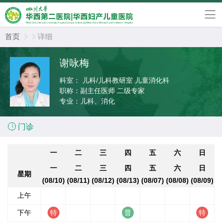
首页
详细


谢咏梅
科室：
儿科/儿科教研室 儿童消化科
职称：
副主任医师 二级专家
专业：
儿科、消化

门诊
一
二
三
四
五
六
日
一
二
三
四
五
六
日
星期
(08/10)
(08/11)
(08/12)
(08/13)
(08/07)
(08/08)
(08/09)
上午
下午