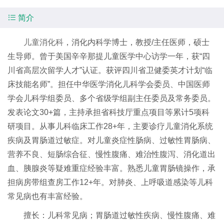

简介
儿童消化科
，消化内科学博士，教授/主任医师，硕士
生导师。曾于美国辛辛那提儿童医学中心访学一年，获“四
川省高层次留学人才”认证。获评四川省卫健委英才计划“临
床技能名师”。担任中华医学消化儿科学会委员、中国医师
学会儿科学组委员、多个省级学组副主任委员及常务委员。
发表论文30+篇，主持承担省科技厅重点项目等累计5项科
研项目。从事儿科临床工作28+年，主要诊疗儿童消化系统
疾病及胃肠道过敏症。对儿童炎症性肠病、过敏性胃肠病、
营养不良、短肠综合征、慢性腹痛、难治性腹泻、消化道出
血、胰腺炎等疑难重症经验丰富。熟悉儿童胃肠镜操作，承
担病房带组查房工作12+年。对肺炎、上呼吸道感染等儿科
常见病也有丰富经验。
擅长：儿科常见病；胃肠道过敏性疾病、慢性腹痛、难