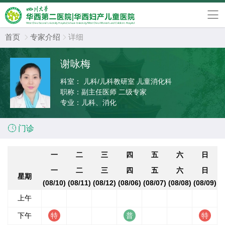
首页
专家介绍
详细


谢咏梅
科室：
儿科/儿科教研室 儿童消化科
职称：
副主任医师 二级专家
专业：
儿科、消化

门诊
一
二
三
四
五
六
日
一
二
三
四
五
六
日
星期
(08/10)
(08/11)
(08/12)
(08/06)
(08/07)
(08/08)
(08/09)
上午
下午