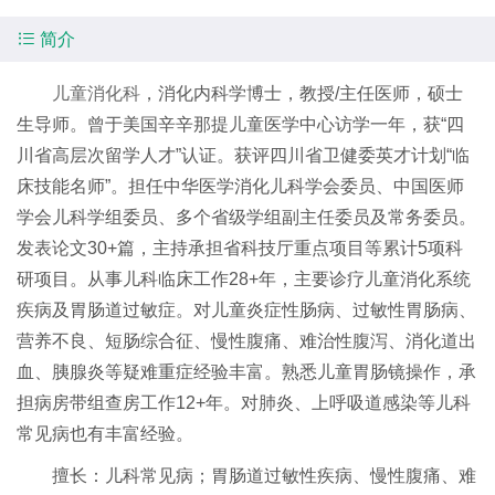

简介
儿童消化科
，消化内科学博士，教授/主任医师，硕士
生导师。曾于美国辛辛那提儿童医学中心访学一年，获“四
川省高层次留学人才”认证。获评四川省卫健委英才计划“临
床技能名师”。担任中华医学消化儿科学会委员、中国医师
学会儿科学组委员、多个省级学组副主任委员及常务委员。
发表论文30+篇，主持承担省科技厅重点项目等累计5项科
研项目。从事儿科临床工作28+年，主要诊疗儿童消化系统
疾病及胃肠道过敏症。对儿童炎症性肠病、过敏性胃肠病、
营养不良、短肠综合征、慢性腹痛、难治性腹泻、消化道出
血、胰腺炎等疑难重症经验丰富。熟悉儿童胃肠镜操作，承
担病房带组查房工作12+年。对肺炎、上呼吸道感染等儿科
常见病也有丰富经验。
擅长：儿科常见病；胃肠道过敏性疾病、慢性腹痛、难