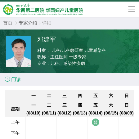
首页
专家介绍
详细


邓建军
科室：
儿科/儿科教研室 儿童感染科
职称：
主任医师 一级专家
专业：
儿科、感染性疾病

门诊
一
二
三
四
五
六
日
一
二
三
四
五
六
日
星期
(08/10)
(08/11)
(08/12)
(08/13)
(08/14)
(08/15)
(08/09)
上午
下午