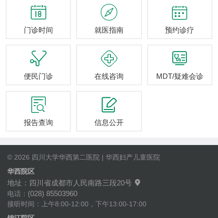



门诊时间
就医指南
预约诊疗



便民门诊
在线咨询
MDT/疑难会诊


报告查询
信息公开
© 2026 四川大学华西第二医院 | 华西妇产儿童医院
华西院区
地址：四川省成都市人民南路三段20号

(028) 85503960
电话：
接听时间：上午8:00-12:00，下午13:00-17:00