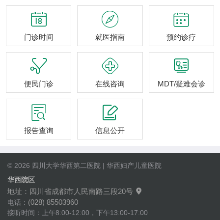



门诊时间
就医指南
预约诊疗



便民门诊
在线咨询
MDT/疑难会诊


报告查询
信息公开
© 2026 四川大学华西第二医院 | 华西妇产儿童医院
华西院区
地址：四川省成都市人民南路三段20号

(028) 85503960
电话：
接听时间：上午8:00-12:00，下午13:00-17:00