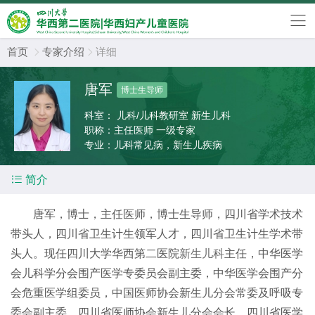
首页
专家介绍
详细


唐军
博士生导师
科室：
儿科/儿科教研室 新生儿科
职称：
主任医师 一级专家
专业：
儿科常见病，新生儿疾病

简介
唐军，博士，主任医师，博士生导师，四川省学术技术
带头人，四川省卫生计生领军人才，四川省卫生计生学术带
头人。现任四川大学华西第二医院
新生儿科
主任，中华医学
会儿科学分会围产医学专委员会副主委，中华医学会围产分
会危重医学组委员，中国医师协会新生儿分会常委及呼吸专
委会副主委，四川省医师协会新生儿分会会长，四川省医学