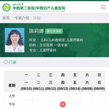
首页
专家介绍
详细


陈莉娜
硕士生导师
科室：
儿科/儿科教研室 儿童呼吸科
职称：
主任医师 一级专家
专业：
儿童呼吸科

门诊
一
二
三
四
五
六
日
一
二
三
四
五
六
日
星期
(08/10)
(08/11)
(08/12)
(08/13)
(08/14)
(08/08)
(08/09)
上午
下午