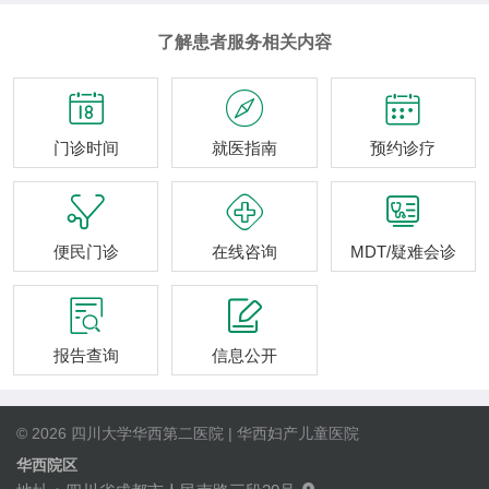
了解患者服务相关内容



门诊时间
就医指南
预约诊疗



便民门诊
在线咨询
MDT/疑难会诊


报告查询
信息公开
© 2026 四川大学华西第二医院 | 华西妇产儿童医院
华西院区