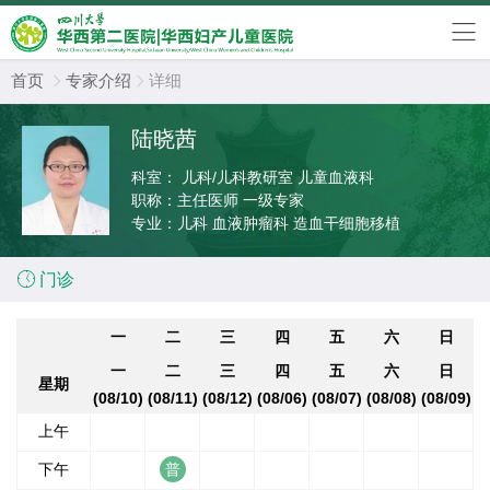
首页
专家介绍
详细


陆晓茜
科室：
儿科/儿科教研室 儿童血液科
职称：
主任医师 一级专家
专业：
儿科 血液肿瘤科 造血干细胞移植

门诊
一
二
三
四
五
六
日
一
二
三
四
五
六
日
星期
(08/10)
(08/11)
(08/12)
(08/06)
(08/07)
(08/08)
(08/09)
上午
下午