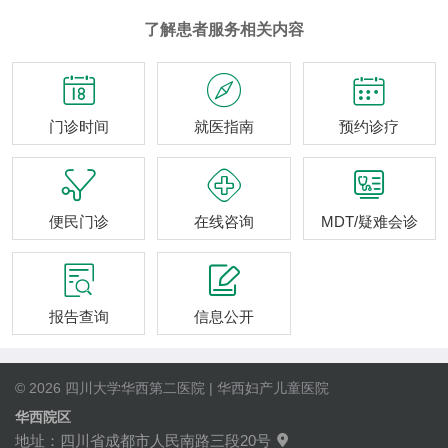
了解患者服务相关内容



门诊时间
就医指南
预约诊疗



便民门诊
在线咨询
MDT/疑难会诊


报告查询
信息公开
© 2026 四川大学华西第二医院 | 华西妇产儿童医院
华西院区
地址：四川省成都市人民南路三段20号
