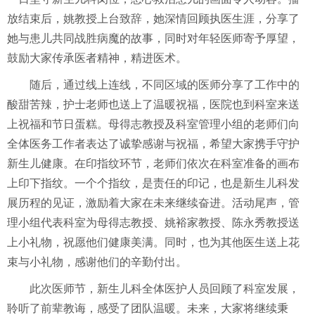
放结束后，姚教授上台致辞，她深情回顾执医生涯，分享了
她与患儿共同战胜病魔的故事，同时对年轻医师寄予厚望，
鼓励大家传承医者精神，精进医术。
随后，通过线上连线，不同区域的医师分享了工作中的
酸甜苦辣，护士老师也送上了温暖祝福，医院也到科室来送
上祝福和节日蛋糕。母得志教授及科室管理小组的老师们向
全体医务工作者表达了诚挚感谢与祝福，希望大家携手守护
新生儿健康。在印指纹环节，老师们依次在科室准备的画布
上印下指纹。一个个指纹，是责任的印记，也是新生儿科发
展历程的见证，激励着大家在未来继续奋进。活动尾声，管
理小组代表科室为母得志教授、姚裕家教授、陈永秀教授送
上小礼物，祝愿他们健康美满。同时，也为其他医生送上花
束与小礼物，感谢他们的辛勤付出。
此次医师节，新生儿科全体医护人员回顾了科室发展，
聆听了前辈教诲，感受了团队温暖。未来，大家将继续秉