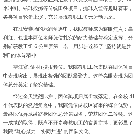
米冲刺、铅球投掷等传统田径项目，抛球入筐等趣味赛事，
各类项目轮番上演，充分展现教职工多元运动风采。
在江安赛场的乐跑角逐中，我院教师成为耀眼焦点：高
利红、包世丰两位老师凭借扎实的耐力基础与稳定发挥，分
别斩获教工组 6 公里赛第二名，用脚步诠释了 “坚持就是胜
利” 的体育精神。
望江赛场同样捷报频传。我院教职工代表队在团体项目
中表现突出，展现出极强的团队凝聚力。这些亮眼表现为团
体总分奠定了坚实基础。
经过全天激烈比拼，团体奖项归属尘埃落定。在全校 41
个代表队的激烈角逐中，我院凭借两校区赛事的综合优势，
最终以优异成绩跻身团体总分第四名，荣获团体二等奖。这
一成绩的取得，既离不开参赛教职工的奋勇拼搏，更彰显了
我院 “凝心聚力、协同共进” 的团队文化。