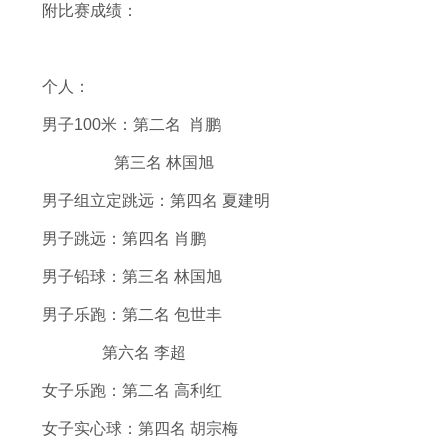
附比赛成绩：
个人：
男子100米：第二名 肖鹏
第三名 林国旭
男子组立定跳远：第四名 夏建明
男子跳远：第四名 肖鹏
男子铅球：第三名 林国旭
男子乐跑：第二名 包世丰
第六名 李超
女子乐跑：第二名 高利红
女子实心球：第四名 胡宗梅