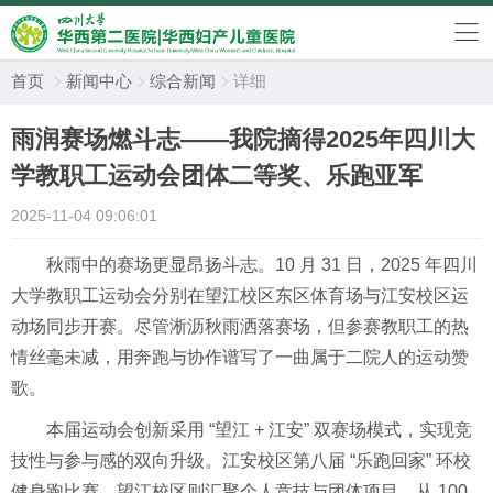
首页
新闻中心
综合新闻
详细



雨润赛场燃斗志——我院摘得2025年四川大
学教职工运动会团体二等奖、乐跑亚军
2025-11-04 09:06:01
秋雨中的赛场更显昂扬斗志。10 月 31 日，2025 年四川
大学教职工运动会分别在望江校区东区体育场与江安校区运
动场同步开赛。尽管淅沥秋雨洒落赛场，但参赛教职工的热
情丝毫未减，用奔跑与协作谱写了一曲属于二院人的运动赞
歌。
本届运动会创新采用 “望江 + 江安” 双赛场模式，实现竞
技性与参与感的双向升级。江安校区第八届 “乐跑回家” 环校
健身跑比赛，望江校区则汇聚个人竞技与团体项目，从 100