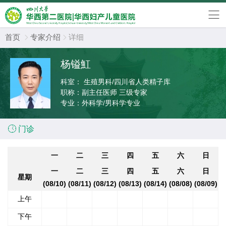
首页
专家介绍
详细


杨镒魟
科室：
生殖男科/四川省人类精子库
职称：
副主任医师 三级专家
专业：
外科学/男科学专业

门诊
一
二
三
四
五
六
日
一
二
三
四
五
六
日
星期
(08/10)
(08/11)
(08/12)
(08/13)
(08/14)
(08/08)
(08/09)
上午
下午