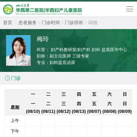
首页
患者服务
门诊时间
门诊排班
详细




梅玲
科室：
妇产科教研室/妇产科 妇科 盆底医学中心
职称：
副主任医师 三级专家
专业：
妇科盆底泌尿

门诊
一
二
三
四
五
六
日
一
二
三
四
五
六
日
星期
(08/10)
(08/11)
(08/12)
(08/13)
(08/07)
(08/08)
(08/09)
上午
下午