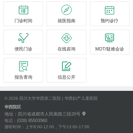



门诊时间
就医指南
预约诊疗



便民门诊
在线咨询
MDT/疑难会诊


报告查询
信息公开
© 2026 四川大学华西第二医院 | 华西妇产儿童医院
华西院区
地址：四川省成都市人民南路三段20号

(028) 85503960
电话：
接听时间：上午8:00-12:00，下午13:00-17:00