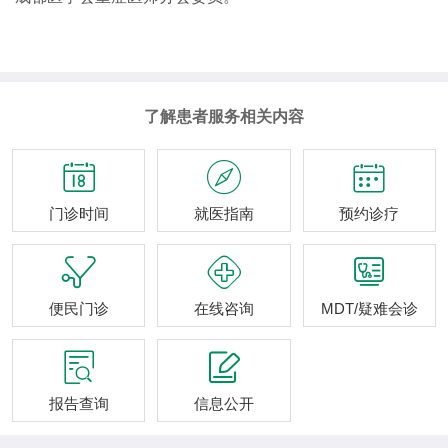
了解患者服务相关内容



门诊时间
就医指南
预约诊疗



便民门诊
在线咨询
MDT/疑难会诊


报告查询
信息公开