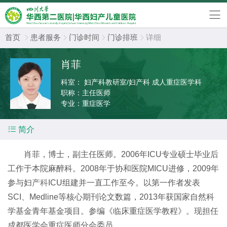
首页
患者服务
门诊时间
门诊排班
详细




肖菲
科室：
妇产科教研室/妇产科 成人重症医学科
职称：
主任医师
专业：
重症医学

简介
肖菲，博士，副主任医师。
2006
年
ICU
专业硕士毕业后
工作于本院麻醉科。
2008
年于协和医院
MICU
进修，
2009
年
参与妇
产科
ICU
组建并一直工作至今。以第一作者发表
SCI
、
Medline
等核心期刊论文数篇，
2013
年获国家自然科
学基金青年基金项目。参编《临床重症医学教程》。现担任
成都医学会重症医师分会委员。