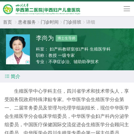
首页
患者服务
门诊时间
门诊排班
详细




李尚为
博士生导师
科室：
妇产科教研室/妇产科 生殖医学科
职称：
教授 一级专家
专业：
不孕症诊治、辅助助孕技术

简介
生殖医学中心学科主任，四川省学术和技术带头人，享
受国务院政府特殊津贴专家。中华医学会生殖医学分会第
一、二届常务委员及管理与伦理学组副组长，现任中华医学
会生殖医学分会临床学组委员，中华医学会妇
产科
内分泌学
组委员，中国医疗保健国际交流促进会生殖医学分会顾问主
任委员，中华医学会四川生殖学专委会第一届主任委员。