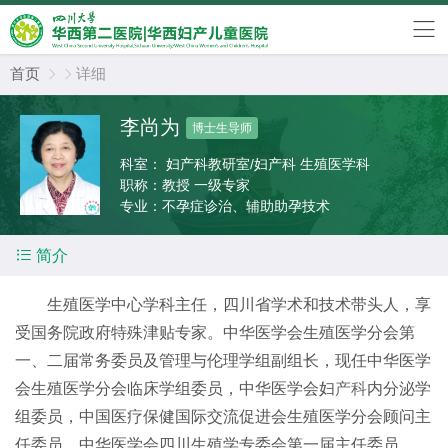
首页
详细


李尚为
博士生导师
科室：
妇产科教研室/妇产科 生殖医学科
职称：
教授 一级专家
专业：
不孕症诊治、辅助助孕技术

简介
生殖医学中心学科主任，四川省学术和技术带头人，享
受国务院政府特殊津贴专家。中华医学会生殖医学分会第
一、二届常务委员及管理与伦理学组副组长，现任中华医学
会生殖医学分会临床学组委员，中华医学会妇
产科
内分泌学
组委员，中国医疗保健国际交流促进会生殖医学分会顾问主
任委员，中华医学会四川生殖学专委会第一届主任委员。