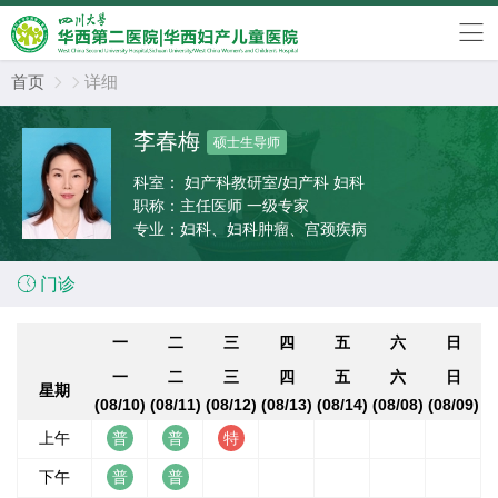
首页
详细


李春梅
硕士生导师
科室：
妇产科教研室/妇产科 妇科
职称：
主任医师 一级专家
专业：
妇科、妇科肿瘤、宫颈疾病

门诊
一
二
三
四
五
六
日
一
二
三
四
五
六
日
星期
(08/10)
(08/11)
(08/12)
(08/13)
(08/14)
(08/08)
(08/09)
上午
下午