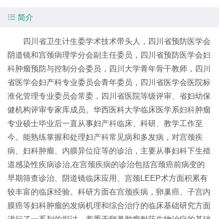

简介
四川省卫生计生委学术技术带头人，四川省预防医学会
阴道镜和宫颈病理学分会副主任委员，四川省预防医学会
妇
科
肿瘤预防与控制分会委员，四川大学青年骨干教师，四川
省医学会妇产科专业委员会青年委员，四川省医学会医院标
准化管理专业委员会常委，四川省医院等级评审、省妇幼保
健机构评审专家库成员。华西医科大学临床医学系
妇科
肿瘤
专业硕士毕业后一直从事妇
产科
临床、科研、教学工作至
今。能熟练掌握和处理妇
产科
常见病和多发病，对宫颈疾
病、妇科肿瘤、内膜异位症等的诊治，主要从事妇科下生殖
道感染性疾病诊治,在宫颈疾病的诊治包括宫颈癌前病变的
早期筛查诊治、阴道镜临床应用、宫颈LEEP术方面积累有
较丰富的临床经验。科研方面在宫颈疾病，卵巢癌、子宫内
膜癌等妇科肿瘤的发病机理和综合治疗的临床基础研究方面