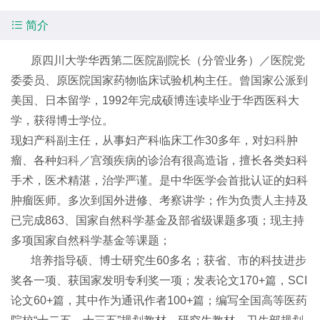

简介
原四川大学华西第二医院副院长（分管业务）／医院党
委委员、原医院国家药物临床试验机构主任。曾国家公派到
美国、日本留学，1992年完成硕博连读毕业于华西医科大
学，获得博士学位。
现妇产科副主任，从事妇产科临床工作30多年，对
妇科
肿
瘤、各种
妇科
／宫颈疾病的诊治有很高造诣，擅长各类妇科
手术，医术精湛，治学严谨。是中华医学会首批认证的妇科
肿瘤医师。多次到国外进修、考察讲学；作为负责人主持及
已完成863、国家自然科学基金及部省级课题多项；现主持
多项国家自然科学基金等课题；
培养指导硕、博士研究生60多名；获省、市的科技进步
奖各一项、获国家发明专利奖一项；发表论文170+篇，SCI
论文60+篇，其中作为通讯作者100+篇；编写全国高等医药