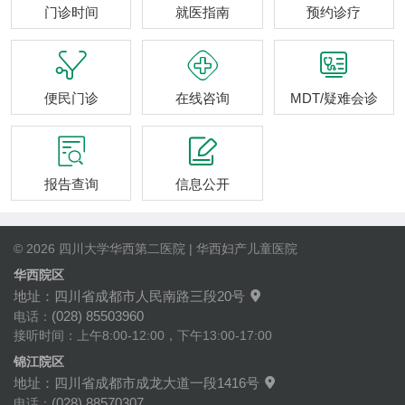
门诊时间
就医指南
预约诊疗



便民门诊
在线咨询
MDT/疑难会诊


报告查询
信息公开
© 2026 四川大学华西第二医院 | 华西妇产儿童医院
华西院区
地址：四川省成都市人民南路三段20号

(028) 85503960
电话：
接听时间：上午8:00-12:00，下午13:00-17:00
锦江院区
地址：四川省成都市成龙大道一段1416号

(028) 88570307
电话：