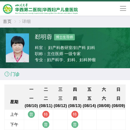
首页
详细


郄明蓉
博士生导师
科室：
妇产科教研室/妇产科 妇科
职称：
主任医师 一级专家
专业：
妇产科学、妇科、妇科肿瘤

门诊
一
二
三
四
五
六
日
一
二
三
四
五
六
日
星期
(08/10)
(08/11)
(08/12)
(08/13)
(08/14)
(08/08)
(08/09)
上午
下午