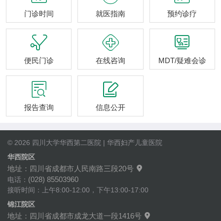
门诊时间
就医指南
预约诊疗



便民门诊
在线咨询
MDT/疑难会诊


报告查询
信息公开
© 2026 四川大学华西第二医院 | 华西妇产儿童医院
华西院区
地址：四川省成都市人民南路三段20号

(028) 85503960
电话：
接听时间：上午8:00-12:00，下午13:00-17:00
锦江院区
地址：四川省成都市成龙大道一段1416号
