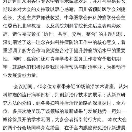
对远道而来的各位专家学者表示诚挚欢迎，并对与会嘉宾长
期以来对
大会
的支持致以衷心感谢。四川省预防医学会刘捷
会长、大会主席尹如铁教授、中华医学会妇科肿瘤学分会主
任委员孔北华教授，以及
我
院刘瀚旻院长先后发表精彩致
辞。诸位嘉宾紧扣
"协作、共享、交融、整合" 的主题思想，
深刻阐述了这一理念在妇科肿瘤防治工作中的核心意义，着
重强调了多方合作与资源整合对于提升肿瘤防治水平的重要
性。同时，嘉宾们还对青年学者和医务工作者寄予殷切期
望，鼓励他们积极投身我国肿瘤预防与防治事业，为推动行
业发展贡献力量。
会议期间，
40余位专家带来近40场前沿学术讲座。从妇
科肿瘤的流行病学剖析，到创新治疗技术的展示；从新兴研
究方法的介绍，到各类妇科肿瘤治疗策略的深度探讨，全方
位、多层次地呈现了该领域的最新成果与发展趋势，宛如一
幅徐徐展开的学术宏图，为参会者指引前行方向。 本次大会
的两个分会场同样亮点纷呈。在子宫内膜癌靶免治疗新进展