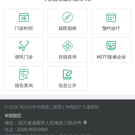



门诊时间
就医指南
预约诊疗



便民门诊
在线咨询
MDT/疑难会诊


报告查询
信息公开
© 2026 四川大学华西第二医院 | 华西妇产儿童医院
华西院区
地址：四川省成都市人民南路三段20号

(028) 85503960
电话：