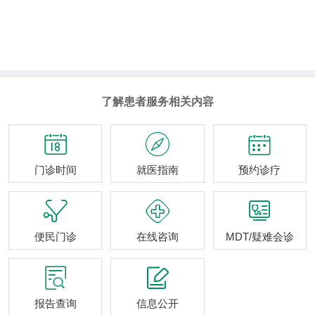
了解患者服务相关内容



门诊时间
就医指南
预约诊疗



便民门诊
在线咨询
MDT/疑难会诊


报告查询
信息公开