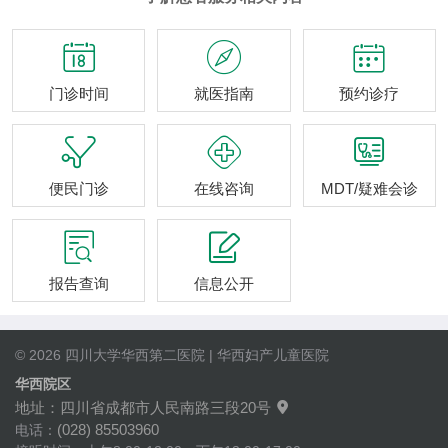



门诊时间
就医指南
预约诊疗



便民门诊
在线咨询
MDT/疑难会诊


报告查询
信息公开
© 2026 四川大学华西第二医院 | 华西妇产儿童医院
华西院区
地址：四川省成都市人民南路三段20号

(028) 85503960
电话：