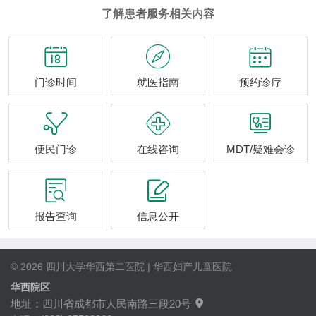
了解患者服务相关内容



门诊时间
就医指南
预约诊疗



便民门诊
在线咨询
MDT/疑难会诊


报告查询
信息公开
© 2026 四川大学华西第二医院 | 华西妇产儿童医院
华西院区
地址：四川省成都市人民南路三段20号
