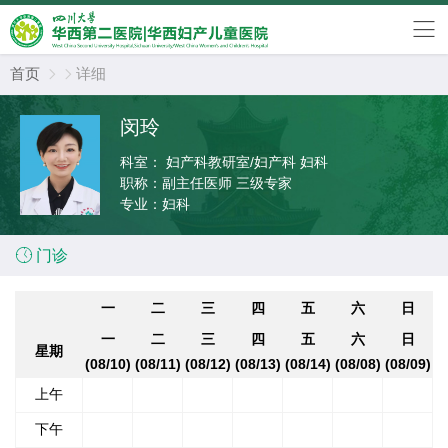
首页
详细


闵玲
科室：
妇产科教研室/妇产科 妇科
职称：
副主任医师 三级专家
专业：
妇科

门诊
一
二
三
四
五
六
日
一
二
三
四
五
六
日
星期
(08/10)
(08/11)
(08/12)
(08/13)
(08/14)
(08/08)
(08/09)
上午
下午