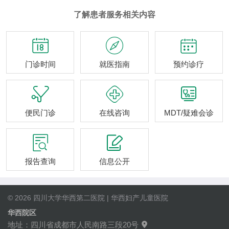
了解患者服务相关内容



门诊时间
就医指南
预约诊疗



便民门诊
在线咨询
MDT/疑难会诊


报告查询
信息公开
© 2026 四川大学华西第二医院 | 华西妇产儿童医院
华西院区
地址：四川省成都市人民南路三段20号
