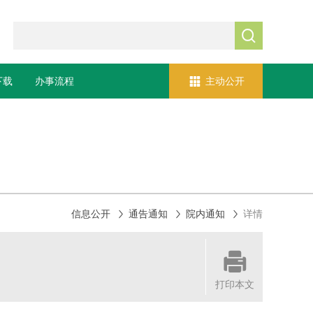


下载
办事流程
主动公开



信息公开
通告通知
院内通知
详情

打印本文