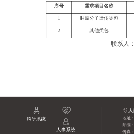
序号
需求项目名称
1
肿瘤分子遗传类包
2
其他类包
联系人：罗



人
地址
科研系统

邮编：
人事系统
传真：(